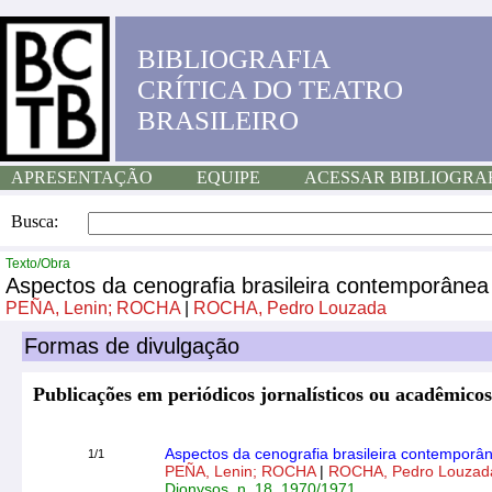
BIBLIOGRAFIA
CRÍTICA DO TEATRO
BRASILEIRO
APRESENTAÇÃO
EQUIPE
ACESSAR BIBLIOGRA
Busca:
Texto/Obra
Aspectos da cenografia brasileira contemporânea
PEÑA, Lenin; ROCHA
|
ROCHA, Pedro Louzada
Formas de divulgação
Publicações em periódicos jornalísticos ou acadêmicos
Aspectos da cenografia brasileira contemporâ
1/1
PEÑA, Lenin; ROCHA
|
ROCHA, Pedro Louzad
Dionysos, n. 18, 1970/1971