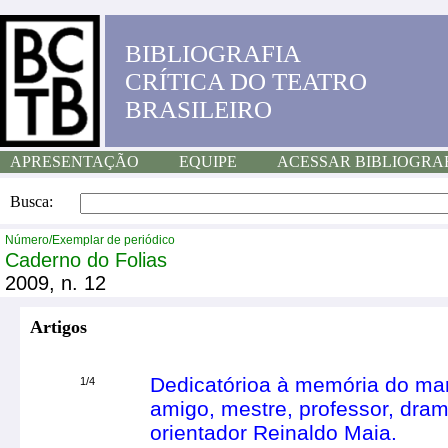
BIBLIOGRAFIA
CRÍTICA DO TEATRO
BRASILEIRO
APRESENTAÇÃO
EQUIPE
ACESSAR BIBLIOGRA
Busca:
Número/Exemplar de periódico
Caderno do Folias
2009, n. 12
Artigos
Dedicatórioa à memória do mari
1/4
amigo, mestre, professor, dramat
orientador Reinaldo Maia.