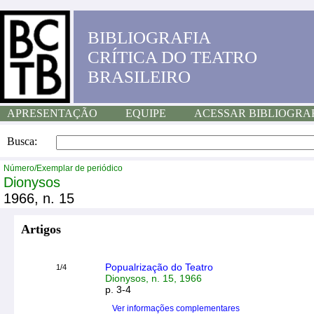
BIBLIOGRAFIA
CRÍTICA DO TEATRO
BRASILEIRO
APRESENTAÇÃO
EQUIPE
ACESSAR BIBLIOGRA
Busca:
Número/Exemplar de periódico
Dionysos
1966, n. 15
Artigos
Popualrização do Teatro
1/4
Dionysos, n. 15, 1966
p. 3-4
Ver informações complementares