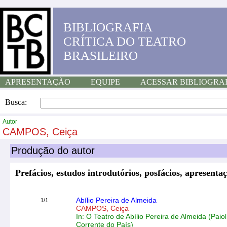
BIBLIOGRAFIA
CRÍTICA DO TEATRO
BRASILEIRO
APRESENTAÇÃO
EQUIPE
ACESSAR BIBLIOGRA
Busca:
Autor
CAMPOS, Ceiça
Produção do autor
Prefácios, estudos introdutórios, posfácios, apresentaç
Abílio Pereira de Almeida
1/1
CAMPOS, Ceiça
In: O Teatro de Abílio Pereira de Almeida (Pai
Corrente do País)