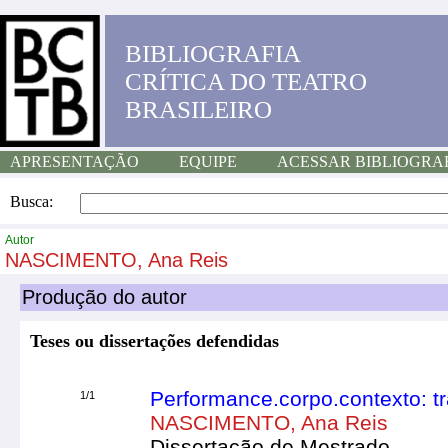
BIBLIOGRAFIA
CRÍTICA DO TEATRO
BRASILEIRO
APRESENTAÇÃO
EQUIPE
ACESSAR BIBLIOGRA
Busca:
Autor
NASCIMENTO, Ana Reis
Produção do autor
Teses ou dissertações defendidas
Performance.corpo.contexto: tr
1/1
NASCIMENTO, Ana Reis
Dissertação de Mestrado