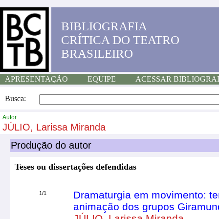
BIBLIOGRAFIA
CRÍTICA DO TEATRO
BRASILEIRO
APRESENTAÇÃO
EQUIPE
ACESSAR BIBLIOGRA
Busca:
Autor
JÚLIO, Larissa Miranda
Produção do autor
Teses ou dissertações defendidas
Dramaturgia em movimento: ten
1/1
animação dos grupos Giramun
JÚLIO, Larissa Miranda