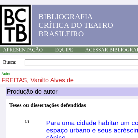
BIBLIOGRAFIA
CRÍTICA DO TEATRO
BRASILEIRO
APRESENTAÇÃO
EQUIPE
ACESSAR BIBLIOGRA
Busca:
Autor
FREITAS, Vanilto Alves de
Produção do autor
Teses ou dissertações defendidas
Para uma cidade habitar um co
1/1
espaço urbano e seus acréscim
cênico