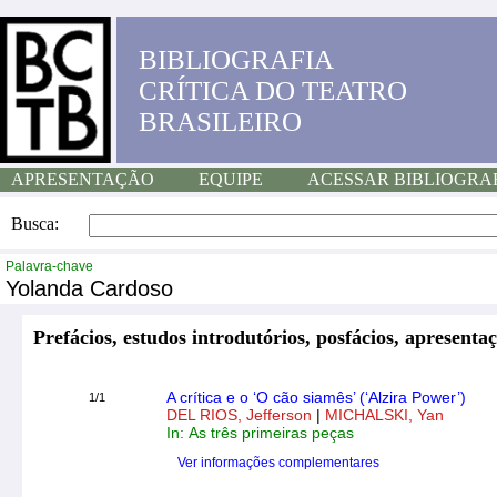
BIBLIOGRAFIA
CRÍTICA DO TEATRO
BRASILEIRO
APRESENTAÇÃO
EQUIPE
ACESSAR BIBLIOGRA
Busca:
Palavra-chave
Yolanda Cardoso
Prefácios, estudos introdutórios, posfácios, apresentaç
A crítica e o ‘O cão siamês’ (‘Alzira Power’)
1/1
DEL RIOS, Jefferson
|
MICHALSKI, Yan
In: As três primeiras peças
Ver informações complementares