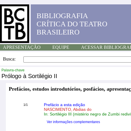
BIBLIOGRAFIA
CRÍTICA DO TEATRO
BRASILEIRO
APRESENTAÇÃO
EQUIPE
ACESSAR BIBLIOGRA
Busca:
Palavra-chave
Prólogo à Sortilégio II
Prefácios, estudos introdutórios, posfácios, apresentaç
Prefácio a esta edição
1/1
NASCIMENTO, Abdias do
In: Sortilégio III (mistério negro de Zumbi rediv
Ver informações complementares