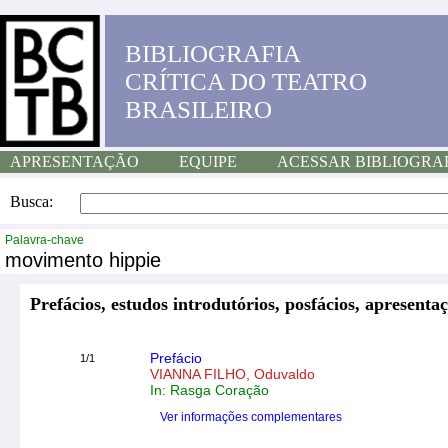
BIBLIOGRAFIA
CRÍTICA DO TEATRO
BRASILEIRO
APRESENTAÇÃO
EQUIPE
ACESSAR BIBLIOGRA
Busca:
Palavra-chave
movimento hippie
Prefácios, estudos introdutórios, posfácios, apresentaç
Prefácio
1/1
VIANNA FILHO, Oduvaldo
In: Rasga Coração
Ver informações complementares