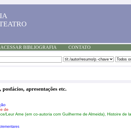
IA
 TEATRO
ACESSAR BIBLIOGRAFIA
CONTATO
, posfácios, apresentações etc.
ção
e de
ce/Leur Ame (em co-autoria com Guilherme de Almeida), Histoire de la 
plementares