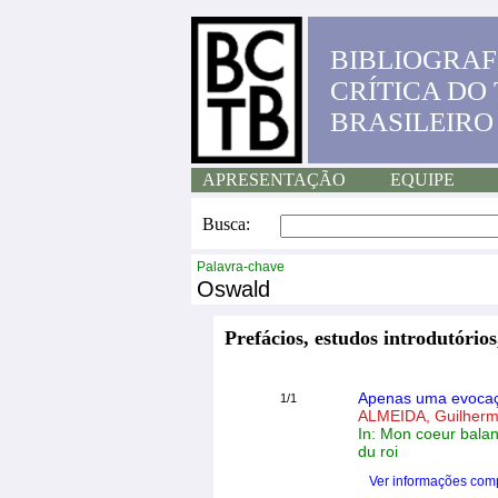
BIBLIOGRAF
CRÍTICA DO
BRASILEIRO
APRESENTAÇÃO
EQUIPE
Busca:
Palavra-chave
Oswald
Prefácios, estudos introdutórios
Apenas uma evoca
1/1
ALMEIDA, Guilherm
In: Mon coeur balan
du roi
Ver informações com