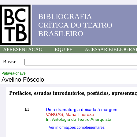
BIBLIOGRAFIA
CRÍTICA DO TEATRO
BRASILEIRO
APRESENTAÇÃO
EQUIPE
ACESSAR BIBLIOGRA
Busca:
Palavra-chave
Avelino Fóscolo
Prefácios, estudos introdutórios, posfácios, apresentaç
Uma dramaturgia deixada à margem
1/1
VARGAS, Maria Thereza
In: Antologia do Teatro Anarquista
Ver informações complementares