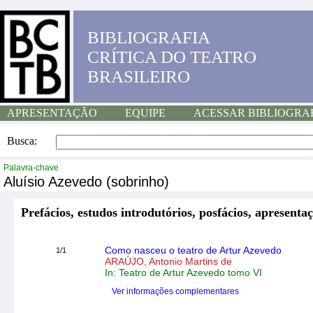
BIBLIOGRAFIA
CRÍTICA DO TEATRO
BRASILEIRO
APRESENTAÇÃO
EQUIPE
ACESSAR BIBLIOGRA
Busca:
Palavra-chave
Aluísio Azevedo (sobrinho)
Prefácios, estudos introdutórios, posfácios, apresentaç
Como nasceu o teatro de Artur Azevedo
1/1
ARAÚJO, Antonio Martins de
In: Teatro de Artur Azevedo tomo VI
Ver informações complementares