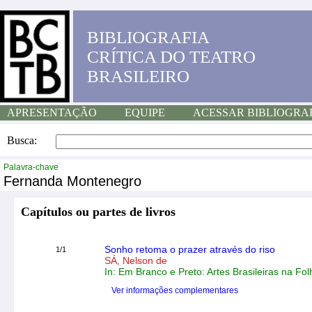
BIBLIOGRAFIA
CRÍTICA DO TEATRO
BRASILEIRO
APRESENTAÇÃO
EQUIPE
ACESSAR BIBLIOGRA
Busca:
Palavra-chave
Fernanda Montenegro
Capítulos ou partes de livros
Sonho retoma o prazer através do riso
1/1
SÁ, Nelson de
In: Em Branco e Preto: Artes Brasileiras na Fo
Ver informações complementares