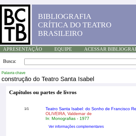
BIBLIOGRAFIA
CRÍTICA DO TEATRO
BRASILEIRO
APRESENTAÇÃO
EQUIPE
ACESSAR BIBLIOGRA
Busca:
Palavra-chave
construção do Teatro Santa Isabel
Capítulos ou partes de livros
Teatro Santa Isabel: do Sonho de Francisco R
1/1
OLIVEIRA, Valdemar de
In: Monografias - 1977
Ver informações complementares