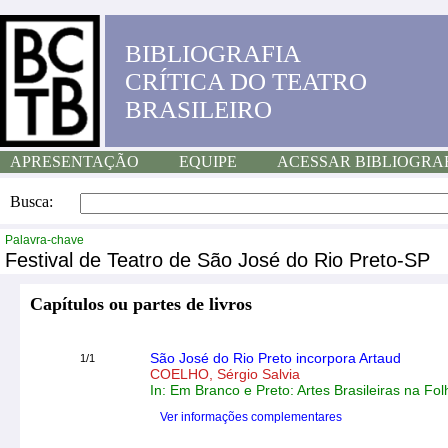
BIBLIOGRAFIA
CRÍTICA DO TEATRO
BRASILEIRO
APRESENTAÇÃO
EQUIPE
ACESSAR BIBLIOGRA
Busca:
Palavra-chave
Festival de Teatro de São José do Rio Preto-SP
Capítulos ou partes de livros
São José do Rio Preto incorpora Artaud
1/1
COELHO, Sérgio Salvia
In: Em Branco e Preto: Artes Brasileiras na Fo
Ver informações complementares