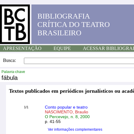
BIBLIOGRAFIA
CRÍTICA DO TEATRO
BRASILEIRO
APRESENTAÇÃO
EQUIPE
ACESSAR BIBLIOGRA
Busca:
Palavra-chave
fábula
Textos publicados em periódicos jornalísticos ou acad
Conto popular e teatro
1/1
NASCIMENTO, Braulio
O Percevejo, n. 8, 2000
p. 41-55
Ver informações complementares