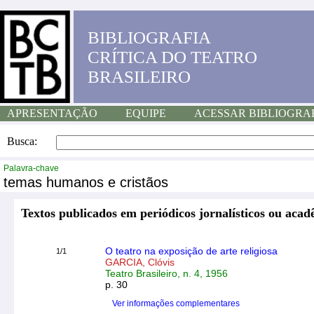
BIBLIOGRAFIA
CRÍTICA DO TEATRO
BRASILEIRO
APRESENTAÇÃO
EQUIPE
ACESSAR BIBLIOGRA
Busca:
Palavra-chave
temas humanos e cristãos
Textos publicados em periódicos jornalísticos ou acad
O teatro na exposição de arte religiosa
1/1
GARCIA, Clóvis
Teatro Brasileiro, n. 4, 1956
p. 30
Ver informações complementares