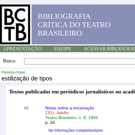
BIBLIOGRAFIA
CRÍTICA DO TEATRO
BRASILEIRO
APRESENTAÇÃO
EQUIPE
ACESSAR BIBLIOGRA
Busca:
Palavra-chave
estilização de tipos
Textos publicados em periódicos jornalísticos ou acad
Notas sobre a encenação
1/1
CELI, Adolfo
Teatro Brasileiro, n. 8, 1956
p. 16
Ver informações complementares