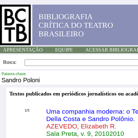
BIBLIOGRAFIA
CRÍTICA DO TEATRO
BRASILEIRO
APRESENTAÇÃO
EQUIPE
ACESSAR BIBLIOGRA
Busca:
Palavra-chave
Sandro Poloni
Textos publicados em periódicos jornalísticos ou acad
Uma companhia moderna: o Tea
1/3
Della Costa e Sandro Polônio.
AZEVEDO, Elizabeth R.
Sala Preta, v. 9, 20102010