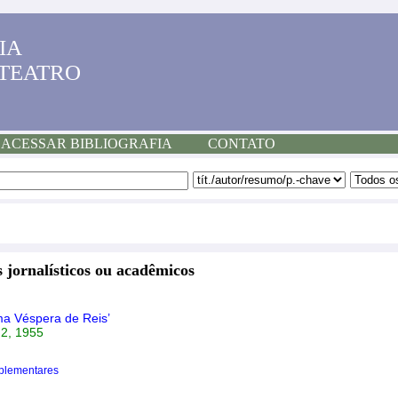
IA
 TEATRO
ACESSAR BIBLIOGRAFIA
CONTATO
 jornalísticos ou acadêmicos
ma Véspera de Reis’
. 2, 1955
plementares