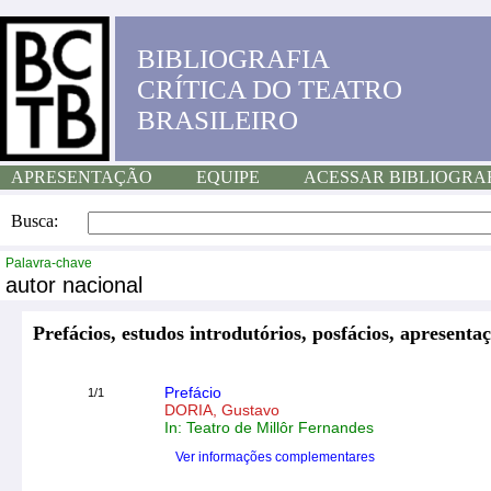
BIBLIOGRAFIA
CRÍTICA DO TEATRO
BRASILEIRO
APRESENTAÇÃO
EQUIPE
ACESSAR BIBLIOGRA
Busca:
Palavra-chave
autor nacional
Prefácios, estudos introdutórios, posfácios, apresentaç
Prefácio
1/1
DORIA, Gustavo
In: Teatro de Millôr Fernandes
Ver informações complementares