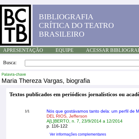
BIBLIOGRAFIA
CRÍTICA DO TEATRO
BRASILEIRO
APRESENTAÇÃO
EQUIPE
ACESSAR BIBLIOGRA
Busca:
Palavra-chave
Maria Thereza Vargas, biografia
Textos publicados em periódicos jornalísticos ou acad
Nós que gostávamos tanto dela: um perfil de 
1/1
DEL RIOS, Jefferson
A[L]BERTO, n. 7, 23/9/2014 a 12/2014
p. 116-122
Ver informações complementares