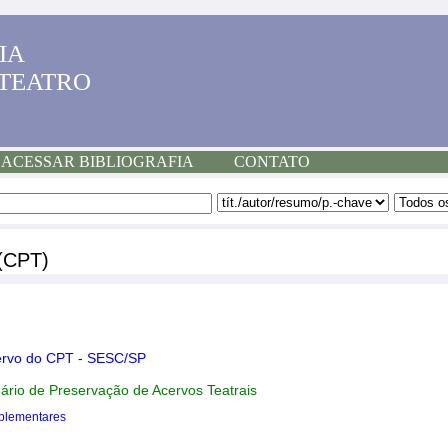
IA
 TEATRO
ACESSAR BIBLIOGRAFIA
CONTATO
 (CPT)
ervo do CPT - SESC/SP
nário de Preservação de Acervos Teatrais
plementares