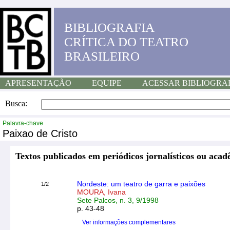
BIBLIOGRAFIA
CRÍTICA DO TEATRO
BRASILEIRO
APRESENTAÇÃO
EQUIPE
ACESSAR BIBLIOGRA
Busca:
Palavra-chave
Paixao de Cristo
Textos publicados em periódicos jornalísticos ou acad
Nordeste: um teatro de garra e paixões
1/2
MOURA, Ivana
Sete Palcos, n. 3, 9/1998
p. 43-48
Ver informações complementares