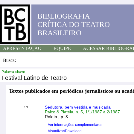
BIBLIOGRAFIA
CRÍTICA DO TEATRO
BRASILEIRO
APRESENTAÇÃO
EQUIPE
ACESSAR BIBLIOGRA
Busca:
Palavra-chave
Festival Latino de Teatro
Textos publicados em periódicos jornalísticos ou acad
Sedutora, bem vestida e musicada
1/1
Palco & Platéia, n. 5, 1/1/1987 a 2/1987
Roleta , p. 3
Ver informações complementares
Visualizar/Download