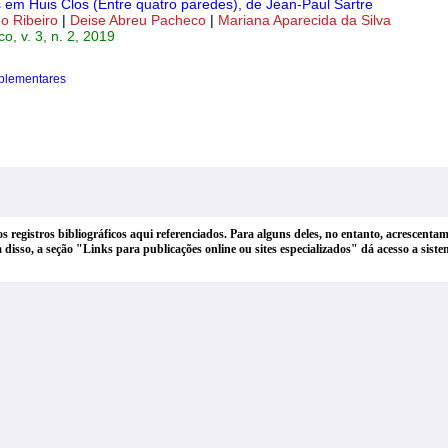
 em Huis Clos (Entre quatro paredes), de Jean-Paul Sartre
o Ribeiro
|
Deise Abreu Pacheco
|
Mariana Aparecida da Silva
, v. 3, n. 2, 2019
plementares
dos registros bibliográficos aqui referenciados. Para alguns deles, no entanto, acrescen
lém disso, a seção "Links para publicações online ou sites especializados" dá acesso a si