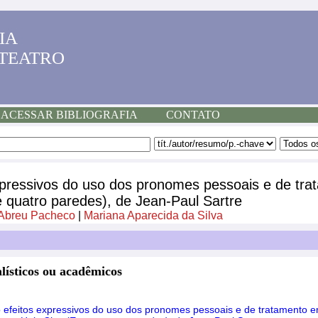
IA
 TEATRO
ACESSAR BIBLIOGRAFIA
CONTATO
expressivos do uso dos pronomes pessoais e de tr
 quatro paredes), de Jean-Paul Sartre
 Abreu Pacheco
|
Mariana Aparecida da Silva
lísticos ou acadêmicos
o efeitos expressivos do uso dos pronomes pessoais e de tratamento 