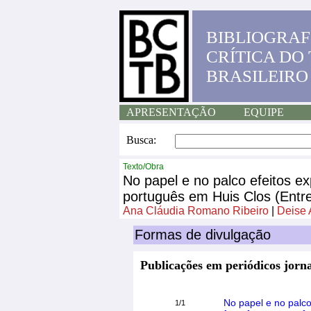
BIBLIOGRAF
CRÍTICA DO
BRASILEIRO
APRESENTAÇÃO
EQUIPE
Busca:
Texto/Obra
No papel e no palco efeitos 
português em Huis Clos (Entre
Ana Cláudia Romano Ribeiro
|
Deise
Formas de divulgação
Publicações em periódicos jorna
No papel e no palc
1/1