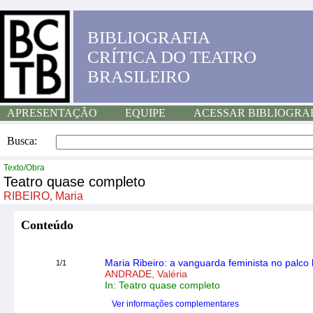
BIBLIOGRAFIA
CRÍTICA DO TEATRO
BRASILEIRO
APRESENTAÇÃO
EQUIPE
ACESSAR BIBLIOGRA
Busca:
Texto/Obra
Teatro quase completo
RIBEIRO, Maria
Conteúdo
Maria Ribeiro: a vanguarda feminista no palco 
1/1
ANDRADE, Valéria
In: Teatro quase completo
Ver informações complementares