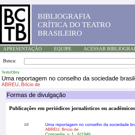
BIBLIOGRAFIA
CRÍTICA DO TEATRO
BRASILEIRO
APRESENTAÇÃO
EQUIPE
ACESSAR BIBLIOGRA
Busca:
Texto/Obra
Uma reportagem no conselho da sociedade brasilei
ABREU, Brício de
Formas de divulgação
Publicações em periódicos jornalísticos ou acadêmicos
Uma reportagem no conselho da sociedade brasi
1/2
ABREU, Brício de
Comoedia, v. 1 , 6/1946