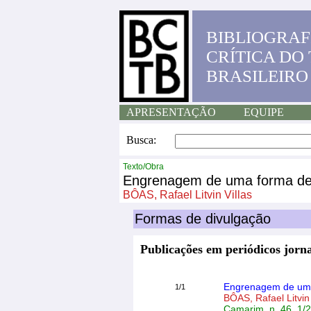
BIBLIOGRAF
CRÍTICA DO
BRASILEIRO
APRESENTAÇÃO
EQUIPE
Busca:
Texto/Obra
Engrenagem de uma forma de
BÔAS, Rafael Litvin Villas
Formas de divulgação
Publicações em periódicos jorna
Engrenagem de uma
1/1
BÔAS, Rafael Litvin 
Camarim, n. 46, 1/