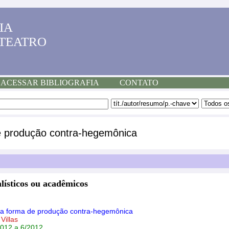
IA
 TEATRO
ACESSAR BIBLIOGRAFIA
CONTATO
 produção contra-hegemônica
lísticos ou acadêmicos
 forma de produção contra-hegemônica
Villas
2012 a 6/2012