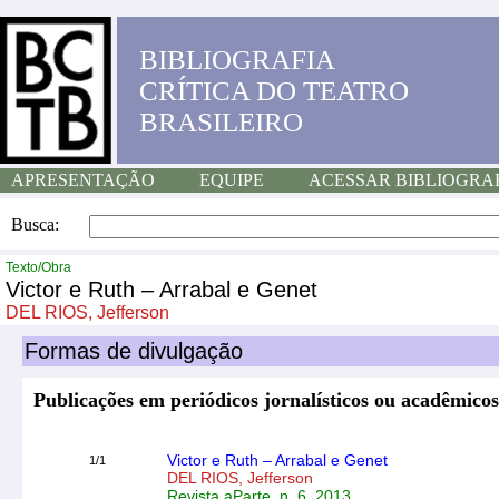
BIBLIOGRAFIA
CRÍTICA DO TEATRO
BRASILEIRO
APRESENTAÇÃO
EQUIPE
ACESSAR BIBLIOGRA
Busca:
Texto/Obra
Victor e Ruth – Arrabal e Genet
DEL RIOS, Jefferson
Formas de divulgação
Publicações em periódicos jornalísticos ou acadêmicos
Victor e Ruth – Arrabal e Genet
1/1
DEL RIOS, Jefferson
Revista aParte, n. 6, 2013