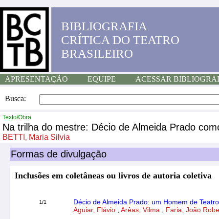
BIBLIOGRAFIA
CRÍTICA DO TEATRO
BRASILEIRO
APRESENTAÇÃO
EQUIPE
ACESSAR BIBLIOGRA
Busca:
Texto/Obra
Na trilha do mestre: Décio de Almeida Prado com
BETTI, Maria Silvia
Formas de divulgação
Inclusões em coletâneas ou livros de autoria coletiva
Décio de Almeida Prado: um Homem de Teatro
1/1
Aguiar, Flávio
;
Arêas, Vilma
;
Faria, João Robe