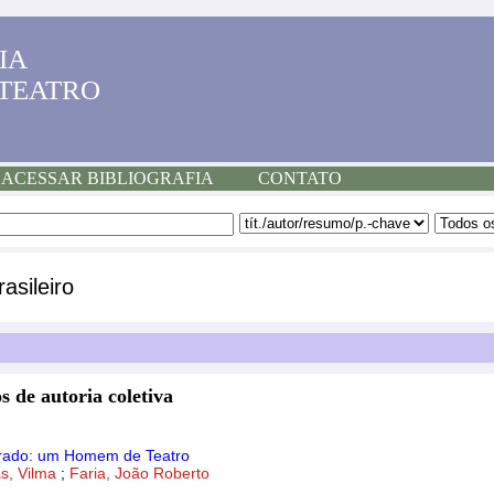
IA
 TEATRO
ACESSAR BIBLIOGRAFIA
CONTATO
asileiro
s de autoria coletiva
Prado: um Homem de Teatro
s, Vilma
;
Faria, João Roberto