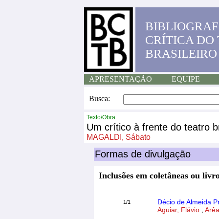
BIBLIOGRAF
CRÍTICA DO
BRASILEIRO
APRESENTAÇÃO
EQUIPE
Busca:
Texto/Obra
Um crítico à frente do teatro br
MAGALDI, Sábato
Formas de divulgação
Inclusões em coletâneas ou livro
Décio de Almeida 
1/1
Aguiar, Flávio
;
Arêa