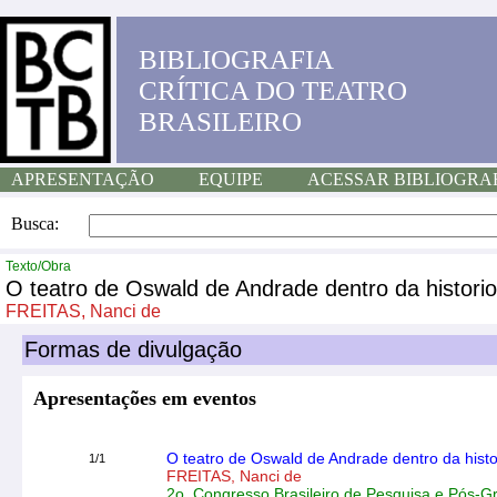
BIBLIOGRAFIA
CRÍTICA DO TEATRO
BRASILEIRO
APRESENTAÇÃO
EQUIPE
ACESSAR BIBLIOGRA
Busca:
Texto/Obra
O teatro de Oswald de Andrade dentro da historiogr
FREITAS, Nanci de
Formas de divulgação
Apresentações em eventos
O teatro de Oswald de Andrade dentro da histori
1/1
FREITAS, Nanci de
2o. Congresso Brasileiro de Pesquisa e Pós-