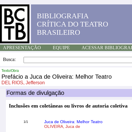
BIBLIOGRAFIA
CRÍTICA DO TEATRO
BRASILEIRO
APRESENTAÇÃO
EQUIPE
ACESSAR BIBLIOGRA
Busca:
Texto/Obra
Prefácio a Juca de Oliveira: Melhor Teatro
DEL RIOS, Jefferson
Formas de divulgação
Inclusões em coletâneas ou livros de autoria coletiva
Juca de Oliveira: Melhor Teatro
1/1
OLIVEIRA, Juca de