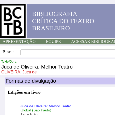
BIBLIOGRAFIA
CRÍTICA DO TEATRO
BRASILEIRO
APRESENTAÇÃO
EQUIPE
ACESSAR BIBLIOGRA
Busca:
Texto/Obra
Juca de Oliveira: Melhor Teatro
OLIVEIRA, Juca de
Formas de divulgação
Edições em livro
Juca de Oliveira: Melhor Teatro
Global (São Paulo)
1a. edição