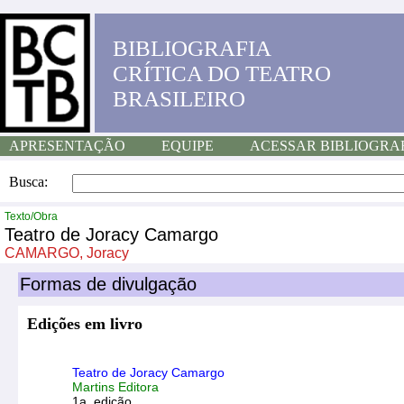
BIBLIOGRAFIA
CRÍTICA DO TEATRO
BRASILEIRO
APRESENTAÇÃO
EQUIPE
ACESSAR BIBLIOGRA
Busca:
Texto/Obra
Teatro de Joracy Camargo
CAMARGO, Joracy
Formas de divulgação
Edições em livro
Teatro de Joracy Camargo
Martins Editora
1a. edição