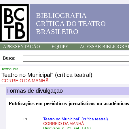
BIBLIOGRAFIA
CRÍTICA DO TEATRO
BRASILEIRO
APRESENTAÇÃO
EQUIPE
ACESSAR BIBLIOGRA
Busca:
Texto/Obra
Teatro no Municipal” (crítica teatral)
CORREIO DA MANHÃ
Formas de divulgação
Publicações em periódicos jornalísticos ou acadêmicos
Teatro no Municipal” (crítica teatral)
1/1
CORREIO DA MANHÃ
Dionysos, n. 23, set. 1978