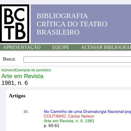
BIBLIOGRAFIA
CRÍTICA DO TEATRO
BRASILEIRO
APRESENTAÇÃO
EQUIPE
ACESSAR BIBLIOGRA
Busca:
Número/Exemplar de periódico
Arte em Revista
1981, n. 6
Artigos
No Caminho de uma Dramaturgia Nacional-pop
1/1
COUTINHO, Carlos Nelson
Arte em Revista, n. 6, 1981
p. 60-61