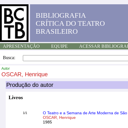
BIBLIOGRAFIA
CRÍTICA DO TEATRO
BRASILEIRO
APRESENTAÇÃO
EQUIPE
ACESSAR BIBLIOGRA
Busca:
Autor
OSCAR, Henrique
Produção do autor
Livros
O Teatro e a Semana de Arte Moderna de São
1/1
OSCAR, Henrique
1985