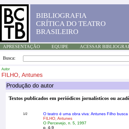
BIBLIOGRAFIA
CRÍTICA DO TEATRO
BRASILEIRO
APRESENTAÇÃO
EQUIPE
ACESSAR BIBLIOGRA
Busca:
Autor
FILHO, Antunes
Produção do autor
Textos publicados em periódicos jornalísticos ou acad
O teatro é uma obra viva: Antunes Filho busca 
1/2
FILHO, Antunes
O Percevejo, n. 5, 1997
p. 4-9