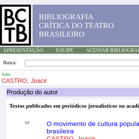
BIBLIOGRAFIA
CRÍTICA DO TEATRO
BRASILEIRO
APRESENTAÇÃO
EQUIPE
ACESSAR BIBLIOGRA
Busca:
Autor
CASTRO, Joacir
Produção do autor
Textos publicados em periódicos jornalísticos ou acad
O movimento de cultura popula
1/1
brasileira
CASTRO, Joacir