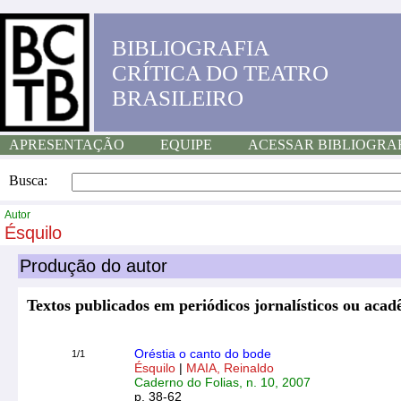
BIBLIOGRAFIA
CRÍTICA DO TEATRO
BRASILEIRO
APRESENTAÇÃO
EQUIPE
ACESSAR BIBLIOGRA
Busca:
Autor
Ésquilo
Produção do autor
Textos publicados em periódicos jornalísticos ou acad
Oréstia o canto do bode
1/1
Ésquilo
|
MAIA, Reinaldo
Caderno do Folias, n. 10, 2007
p. 38-62