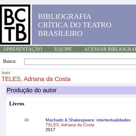
BIBLIOGRAFIA
CRÍTICA DO TEATRO
BRASILEIRO
APRESENTAÇÃO
EQUIPE
ACESSAR BIBLIOGRA
Busca:
Autor
TELES, Adriana da Costa
Produção do autor
Livros
Machado & Shakespeare: intertextualidades
1/1
TELES, Adriana da Costa
2017