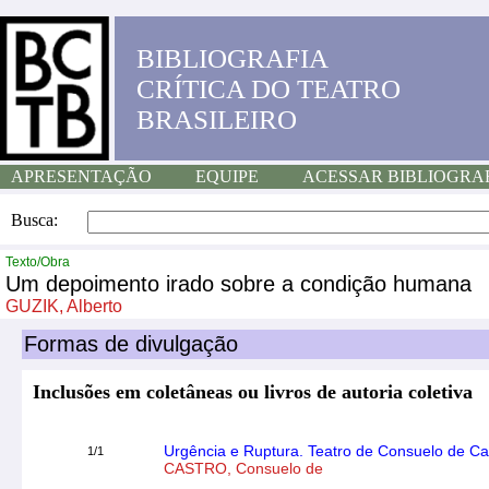
BIBLIOGRAFIA
CRÍTICA DO TEATRO
BRASILEIRO
APRESENTAÇÃO
EQUIPE
ACESSAR BIBLIOGRA
Busca:
Texto/Obra
Um depoimento irado sobre a condição humana
GUZIK, Alberto
Formas de divulgação
Inclusões em coletâneas ou livros de autoria coletiva
Urgência e Ruptura. Teatro de Consuelo de Ca
1/1
CASTRO, Consuelo de