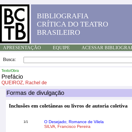
BIBLIOGRAFIA
CRÍTICA DO TEATRO
BRASILEIRO
APRESENTAÇÃO
EQUIPE
ACESSAR BIBLIOGRA
Busca:
Texto/Obra
Prefácio
QUEIROZ, Rachel de
Formas de divulgação
Inclusões em coletâneas ou livros de autoria coletiva
O Desejado; Romance de Vilela
1/1
SILVA, Francisco Pereira