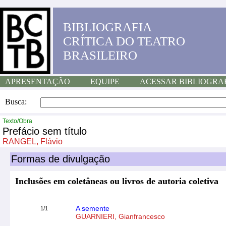
BIBLIOGRAFIA
CRÍTICA DO TEATRO
BRASILEIRO
APRESENTAÇÃO
EQUIPE
ACESSAR BIBLIOGRA
Busca:
Texto/Obra
Prefácio sem título
RANGEL, Flávio
Formas de divulgação
Inclusões em coletâneas ou livros de autoria coletiva
A semente
1/1
GUARNIERI, Gianfrancesco