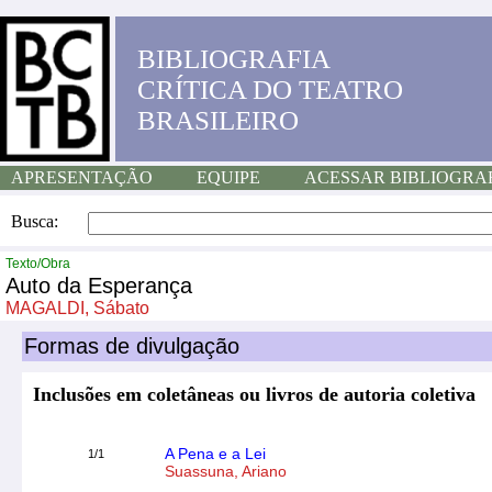
BIBLIOGRAFIA
CRÍTICA DO TEATRO
BRASILEIRO
APRESENTAÇÃO
EQUIPE
ACESSAR BIBLIOGRA
Busca:
Texto/Obra
Auto da Esperança
MAGALDI, Sábato
Formas de divulgação
Inclusões em coletâneas ou livros de autoria coletiva
A Pena e a Lei
1/1
Suassuna, Ariano