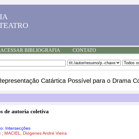
IA
 TEATRO
ACESSAR BIBLIOGRAFIA
CONTATO
Representação Catártica Possível para o Drama 
s de autoria coletiva
o: Intersecções
s
;
MACIEL, Diógenes André Vieira