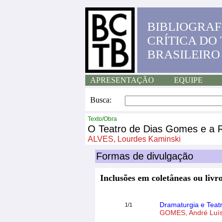
BIBLIOGRAF
CRÍTICA DO
BRASILEIRO
APRESENTAÇÃO
EQUIPE
Busca:
Texto/Obra
O Teatro de Dias Gomes e a 
ALVES, Lourdes Kaminski
Formas de divulgação
Inclusões em coletâneas ou livro
Dramaturgia e Teatr
1/1
GOMES, André Luí