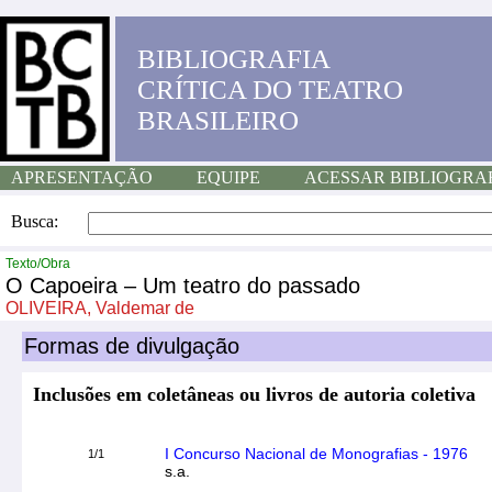
BIBLIOGRAFIA
CRÍTICA DO TEATRO
BRASILEIRO
APRESENTAÇÃO
EQUIPE
ACESSAR BIBLIOGRA
Busca:
Texto/Obra
O Capoeira – Um teatro do passado
OLIVEIRA, Valdemar de
Formas de divulgação
Inclusões em coletâneas ou livros de autoria coletiva
I Concurso Nacional de Monografias - 1976
1/1
s.a.